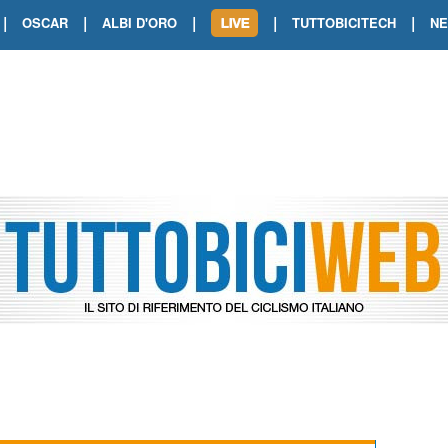
|
|
|
|
|
OSCAR
ALBI D'ORO
TUTTOBICITECH
N
TOUR DE FRANCE. SHOW DI VAN DER
TOUR DE FRANCE. CARAPAZ FIRMA I
TOUR DE FRANCE. POKERISSIMO TA
TOUR DE FRANCE. ORCIERES-MERL
TOUR DE FRANCE. A VOIRON TRIONF