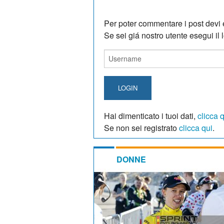
Per poter commentare i post devi e
Se sei giá nostro utente esegui il lo
LOGIN
Hai dimenticato i tuoi dati,
clicca 
Se non sei registrato
clicca qui
.
DONNE