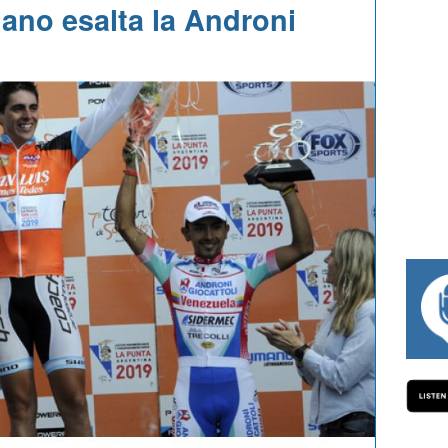
ano esalta la Androni
#334 CHARLY WEGELIUS, MAURO GIA