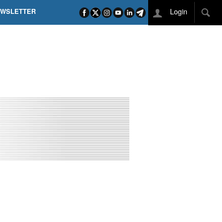
Login
EWSLETTER
 POEL SUI CAMPI ELISI! POGAČAR NELLA STORIA
L TAPPONE DEI TAPPONI
DEJ IN UNA TAPPA PAZZESCA
ETTE INCORONA CARAPAZ
O DI PHILIPSEN SU SCHMID E KOOIJ