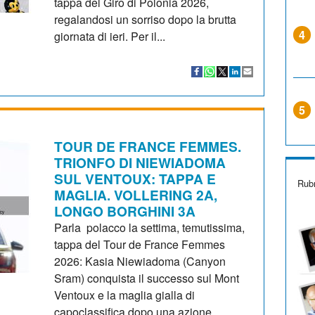
tappa del Giro di Polonia 2026,
regalandosi un sorriso dopo la brutta
4
giornata di ieri. Per il...
5
TOUR DE FRANCE FEMMES.
TRIONFO DI NIEWIADOMA
SUL VENTOUX: TAPPA E
Rubr
MAGLIA. VOLLERING 2A,
LONGO BORGHINI 3A
Parla polacco la settima, temutissima,
tappa del Tour de France Femmes
2026: Kasia Niewiadoma (Canyon
Sram) conquista il successo sul Mont
Ventoux e la maglia gialla di
capoclassifica dopo una azione