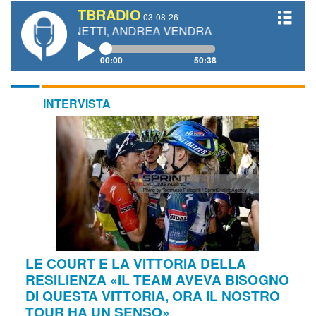
TBRADIO
03-08-26
 GIANETTI, ANDREA VENDRAME, FILIPPO FIORELLI
00:00
50:38
INTERVISTA
LE COURT E LA VITTORIA DELLA
RESILIENZA «IL TEAM AVEVA BISOGNO
DI QUESTA VITTORIA, ORA IL NOSTRO
TOUR HA UN SENSO»