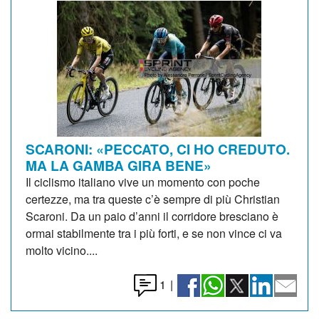
SCARONI: «PECCATO, CI HO CREDUTO.
MA LA GAMBA GIRA BENE»
Il ciclismo italiano vive un momento con poche
certezze, ma tra queste c’è sempre di più Christian
Scaroni. Da un paio d’anni il corridore bresciano è
ormai stabilmente tra i più forti, e se non vince ci va
molto vicino....
1
|