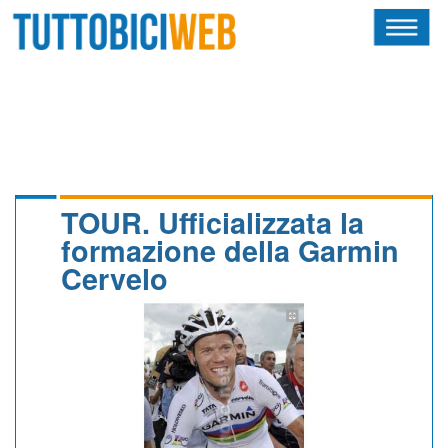
HOME
RIVISTA
SQUADRE
ATLETI
TOUR. Ufficializzata la
formazione della Garmin
CALENDARIO
Cervelo
OSCAR
ALBI D'ORO
NEWSLETTER