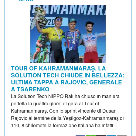
TOUR OF KAHRAMANMARAŞ, LA
SOLUTION TECH CHIUDE IN BELLEZZA:
ULTIMA TAPPA A RAJOVIC, GENERALE
A TSARENKO
La Solution Tech NIPPO Rali ha chiuso in maniera
perfetta la quattro giorni di gara al Tour of
Kahramanmaraş. Con lo sprint vincente di Dusan
Rajovic al termine della Yeşilgöz-Kahramanmaraş di
110, 8 chilometri la formazione italiana ha infatti...