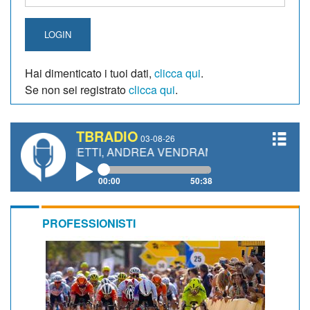
LOGIN
Hai dimenticato i tuoi dati,
clicca qui
.
Se non sei registrato
clicca qui
.
TBRADIO
03-08-26
 GIANETTI, ANDREA VENDRAME, FILIPPO FIORELLI
00:00
50:38
PROFESSIONISTI