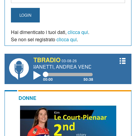
LOGIN
Hai dimenticato i tuoi dati,
clicca qui
.
Se non sei registrato
clicca qui
.
TBRADIO
03-08-26
AURO GIANETTI, ANDREA VENDRAME, FILIPPO FIORELLI
00:00
50:38
DONNE