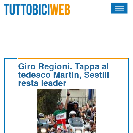
HOME
RIVISTA
SQUADRE
ATLETI
Giro Regioni. Tappa al
tedesco Martin, Sestili
CALENDARIO
resta leader
OSCAR
ALBI D'ORO
NEWSLETTER