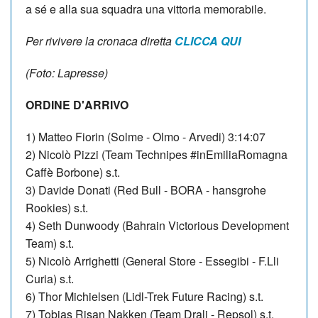
a sé e alla sua squadra una vittoria memorabile.
Per rivivere la cronaca diretta
CLICCA QUI
(Foto: Lapresse)
ORDINE D'ARRIVO
1) Matteo Fiorin (Solme - Olmo - Arvedi) 3:14:07
2) Nicolò Pizzi (Team Technipes #inEmiliaRomagna
Caffè Borbone) s.t.
3) Davide Donati (Red Bull - BORA - hansgrohe
Rookies) s.t.
4) Seth Dunwoody (Bahrain Victorious Development
Team) s.t.
5) Nicolò Arrighetti (General Store - Essegibi - F.Lli
Curia) s.t.
6) Thor Michielsen (Lidl-Trek Future Racing) s.t.
7) Tobias Risan Nakken (Team Drali - Repsol) s.t.