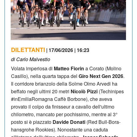
DILETTANTI
| 17/06/2026 | 16:23
di Carlo Malvestio
Volata imperiosa di
Matteo Fiorin
a Corato (Molino
Casillo), nella quarta tappa del
Giro Next Gen 2026
.
Il corridore brianzolo della Solme Olmo Arvedi ha
beffato negli ultimi 20 metri
Nicolò Pizzi
(Techinipes
#inEmiliaRomagna Caffè Borbone), che aveva
provato il colpo da finisseur a cavallo dell'ultimo
chilometro, mancato per pochissimo, mentre al 3°
posto si è piazzato
Davide Donati
(Red Bull-Bora-
hansgrohe Rookies). Nonostante una caduta