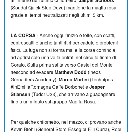
all'interno dell'ultimo chilometro,
Jasper Schoofs
(Soudal Quick-Step Devo) mantiene la maglia rosa
grazie ai tempi neutralizzati negli ultimi 5 km.
LA CORSA -
Anche oggi l’inizio è folle, con scatti,
controscatti e anche tanti ritiri per cadute e problemi
fisici. La fuga non si forma mai e la corsa comincia
ad aprirsi solo una volta entrati nel circuito finale di
Corato. Sulla prima salita verso Castel del Monte
riescono ad evadere
Matthew Dodd
(Ineos
Grenadiers Academy),
Marco Martini
(Technipes
#inEmiliaRomagna Caffè Borbone) e
Jesper
Stiansen
(Tudor U23), che arrivano a guadagnare
fino a un minuto sul gruppo Maglia Rosa.
Per qualche chilometro, nel mezzo, ci provano anche
Kevin Biehl (General Store-Essegibi-F.lli Curia), Roei