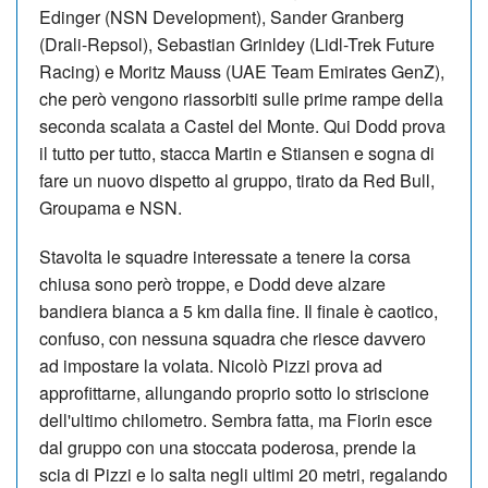
Edinger (NSN Development), Sander Granberg
(Drali-Repsol), Sebastian Grinldey (Lidl-Trek Future
Racing) e Moritz Mauss (UAE Team Emirates GenZ),
che però vengono riassorbiti sulle prime rampe della
seconda scalata a Castel del Monte. Qui Dodd prova
il tutto per tutto, stacca Martin e Stiansen e sogna di
fare un nuovo dispetto al gruppo, tirato da Red Bull,
Groupama e NSN.
Stavolta le squadre interessate a tenere la corsa
chiusa sono però troppe, e Dodd deve alzare
bandiera bianca a 5 km dalla fine. Il finale è caotico,
confuso, con nessuna squadra che riesce davvero
ad impostare la volata. Nicolò Pizzi prova ad
approfittarne, allungando proprio sotto lo striscione
dell'ultimo chilometro. Sembra fatta, ma Fiorin esce
dal gruppo con una stoccata poderosa, prende la
scia di Pizzi e lo salta negli ultimi 20 metri, regalando