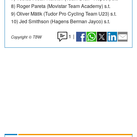
8) Roger Pareta (Movistar Team Academy) s.t.
9) Oliver Mätik (Tudor Pro Cycling Team U23) s.t.
10) Jed Smithson (Hagens Berman Jayco) s.t.
1
|
Copyright © TBW