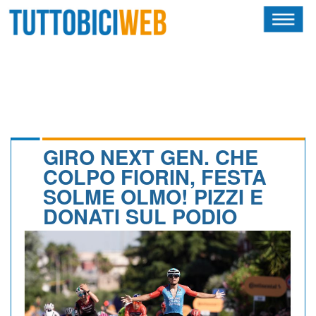
HOME
RIVISTA
SQUADRE
ATLETI
GIRO NEXT GEN. CHE
COLPO FIORIN, FESTA
CALENDARIO
SOLME OLMO! PIZZI E
DONATI SUL PODIO
OSCAR
ALBI D'ORO
NEWSLETTER