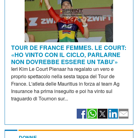
TOUR DE FRANCE FEMMES. LE COURT:
«HO VINTO CON IL CICLO, PARLARNE
NON DOVREBBE ESSERE UN TABU'»
Ieri Kim Le Court Pienaar ha regalato un vero e
proprio spettacolo nella sesta tappa del Tour de
France. L'atleta delle Mauritius in forza al team Ag
Insurance ha prima inseguito e poi ha vinto sul
traguardo di Tournon sur...
DONNE