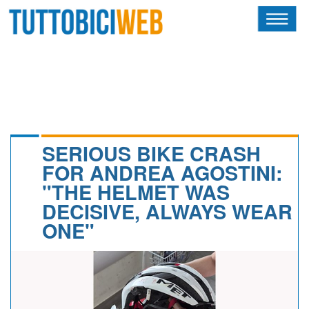
HOME
RIVISTA
SQUADRE
ATLETI
SERIOUS BIKE CRASH
FOR ANDREA AGOSTINI:
CALENDARIO
"THE HELMET WAS
DECISIVE, ALWAYS WEAR
OSCAR
ONE"
ALBI D'ORO
NEWSLETTER