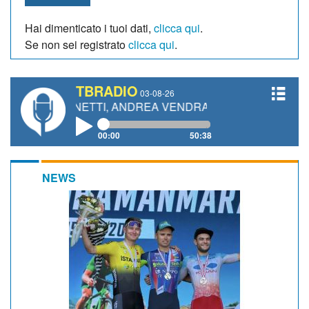
Hai dimenticato i tuoi dati,
clicca qui
.
Se non sei registrato
clicca qui
.
TBRADIO
03-08-26
 GIANETTI, ANDREA VENDRAME, FILIPPO FIORELLI
00:00
50:38
NEWS