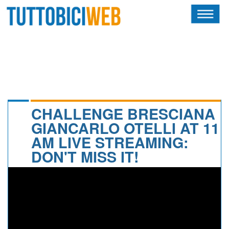
HOME
RIVISTA
SQUADRE
ATLETI
CHALLENGE BRESCIANA
GIANCARLO OTELLI AT 11
CALENDARIO
AM LIVE STREAMING:
DON'T MISS IT!
OSCAR
ALBI D'ORO
NEWSLETTER