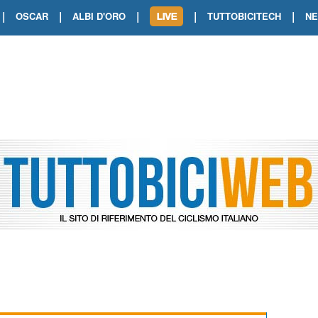
|
|
|
|
|
OSCAR
ALBI D'ORO
TUTTOBICITECH
N
TOUR DE FRANCE. SHOW DI VAN DER
TOUR DE FRANCE. CARAPAZ FIRMA I
TOUR DE FRANCE. POKERISSIMO TA
TOUR DE FRANCE. ORCIERES-MERL
TOUR DE FRANCE. A VOIRON TRIONF