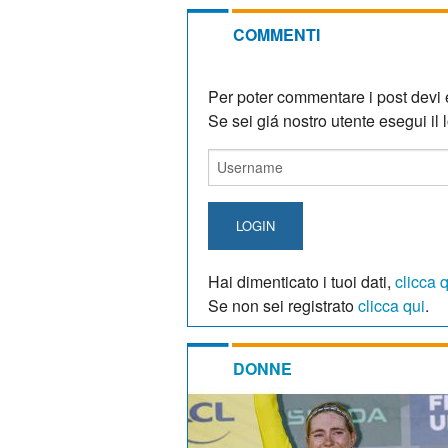
COMMENTI
Per poter commentare i post devi e
Se sei giá nostro utente esegui il lo
LOGIN
Hai dimenticato i tuoi dati,
clicca 
Se non sei registrato
clicca qui
.
DONNE