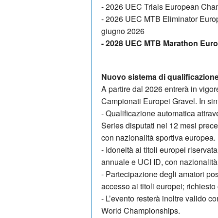
- 2026 UEC Trials European Cham
- 2026 UEC MTB Eliminator Europ
giugno 2026
- 2028 UEC MTB Marathon Europ
Nuovo sistema di qualificazio
A partire dal 2026 entrerà in vigo
Campionati Europei Gravel. In sint
- Qualificazione automatica attrav
Series disputati nei 12 mesi preced
con nazionalità sportiva europea.
- Idoneità ai titoli europei riservat
annuale e UCI ID, con nazionalità
- Partecipazione degli amatori pos
accesso ai titoli europei; richiesto
- L’evento resterà inoltre valido c
World Championships.