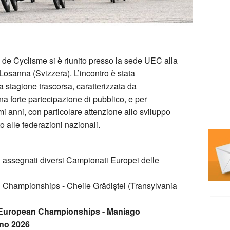
e de Cyclisme si è riunito presso la sede UEC alla
Losanna (Svizzera). L’incontro è stata
a stagione trascorsa, caratterizzata da
na forte partecipazione di pubblico, e per
mi anni, con particolare attenzione allo sviluppo
o alle federazioni nazionali.
i assegnati diversi Campionati Europei delle
hampionships - Cheile Grădiștei (Transylvania
 European Championships - Maniago
gno 2026