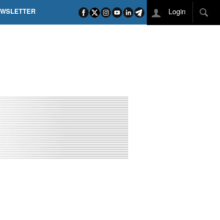
Login
EWSLETTER
 POEL SUI CAMPI ELISI! POGAČAR NELLA STORIA
L TAPPONE DEI TAPPONI
DEJ IN UNA TAPPA PAZZESCA
ETTE INCORONA CARAPAZ
O DI PHILIPSEN SU SCHMID E KOOIJ