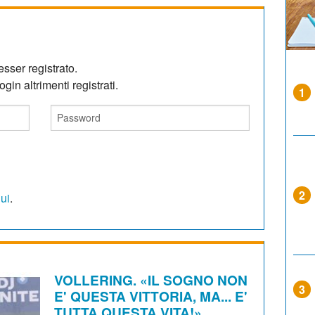
sser registrato.
gin altrimenti registrati.
1
2
qui
.
VOLLERING. «IL SOGNO NON
3
E' QUESTA VITTORIA, MA... E'
TUTTA QUESTA VITA!»