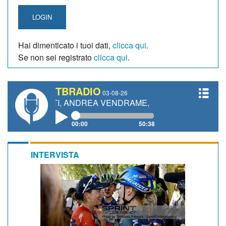
LOGIN
Hai dimenticato i tuoi dati,
clicca qui
.
Se non sei registrato
clicca qui
.
TBRADIO
03-08-26
NETTI, ANDREA VENDRAME, FILIPPO FIORELLI
00:00
50:38
INTERVISTA