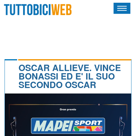
HOME
RIVISTA
SQUADRE
ATLETI
OSCAR ALLIEVE. VINCE
BONASSI ED E' IL SUO
CALENDARIO
SECONDO OSCAR
OSCAR
ALBI D'ORO
NEWSLETTER