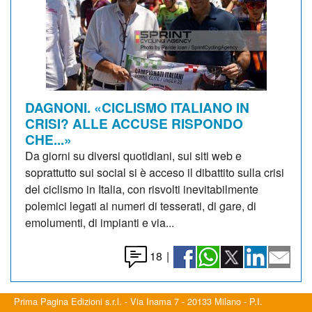
DAGNONI. «CICLISMO ITALIANO IN
CRISI? ALLE ACCUSE RISPONDO
CHE...»
Da giorni su diversi quotidiani, sui siti web e
soprattutto sui social si è acceso il dibattito sulla crisi
del ciclismo in Italia, con risvolti inevitabilmente
polemici legati ai numeri di tesserati, di gare, di
emolumenti, di impianti e via...
18
|
Prima Pagina Edizioni s.r.l. - Via Inama 7 - 20133 Milano - P.I.