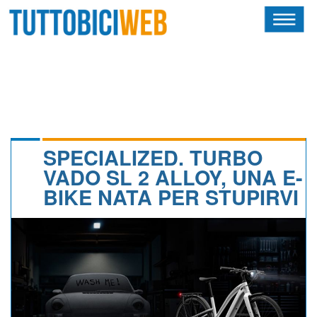
HOME
RIVISTA
SQUADRE
ATLETI
SPECIALIZED. TURBO
VADO SL 2 ALLOY, UNA E-
CALENDARIO
BIKE NATA PER STUPIRVI
OSCAR
ALBI D'ORO
NEWSLETTER