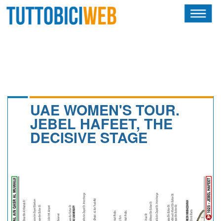
HOME
RIVISTA
SQUADRE
ATLETI
UAE WOMEN'S TOUR.
JEBEL HAFEET, THE
CALENDARIO
DECISIVE STAGE
OSCAR
ALBI D'ORO
NEWSLETTER