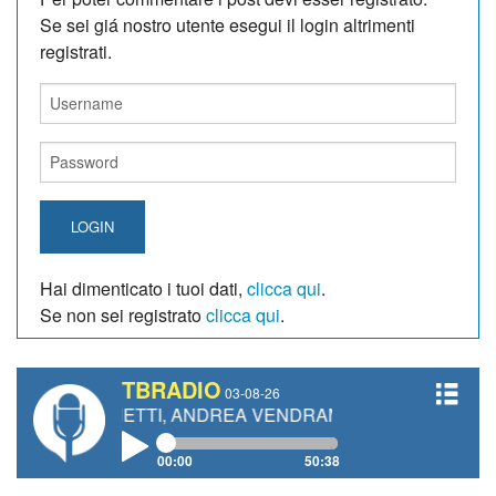
Se sei giá nostro utente esegui il login altrimenti
registrati.
LOGIN
Hai dimenticato i tuoi dati,
clicca qui
.
Se non sei registrato
clicca qui
.
TBRADIO
03-08-26
O GIANETTI, ANDREA VENDRAME, FILIPPO FIORELLI
00:00
50:38