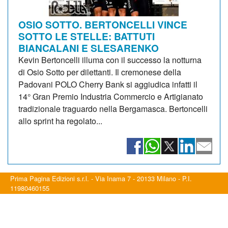
OSIO SOTTO. BERTONCELLI VINCE
SOTTO LE STELLE: BATTUTI
BIANCALANI E SLESARENKO
Kevin Bertoncelli illuma con il successo la notturna
di Osio Sotto per dilettanti. Il cremonese della
Padovani POLO Cherry Bank si aggiudica infatti il
14° Gran Premio Industria Commercio e Artigianato
tradizionale traguardo nella Bergamasca. Bertoncelli
allo sprint ha regolato...
Prima Pagina Edizioni s.r.l. - Via Inama 7 - 20133 Milano - P.I.
11980460155