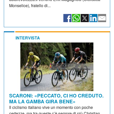
Monselice), fratello di...
INTERVISTA
SCARONI: «PECCATO, CI HO CREDUTO.
MA LA GAMBA GIRA BENE»
Il ciclismo italiano vive un momento con poche
certezze, ma tra queste c’è sempre di più Christian