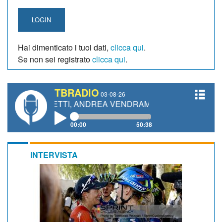
LOGIN
Hai dimenticato i tuoi dati,
clicca qui
.
Se non sei registrato
clicca qui
.
TBRADIO
03-08-26
GIANETTI, ANDREA VENDRAME, FILIPPO FIORELLI
00:00
50:38
INTERVISTA