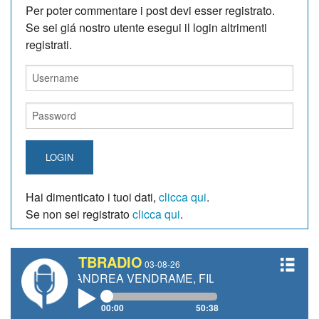
Per poter commentare i post devi esser registrato.
Se sei giá nostro utente esegui il login altrimenti
registrati.
LOGIN
Hai dimenticato i tuoi dati,
clicca qui
.
Se non sei registrato
clicca qui
.
TBRADIO
03-08-26
TI, ANDREA VENDRAME, FILIPPO FIORELLI
00:00
50:38