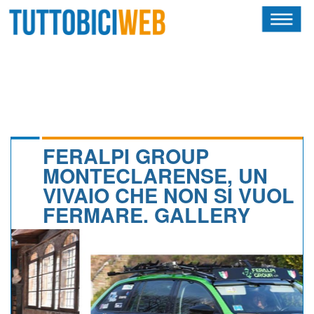
HOME
RIVISTA
SQUADRE
ATLETI
FERALPI GROUP
MONTECLARENSE, UN
CALENDARIO
VIVAIO CHE NON SI VUOL
FERMARE. GALLERY
OSCAR
ALBI D'ORO
NEWSLETTER