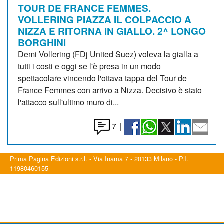
TOUR DE FRANCE FEMMES.
VOLLERING PIAZZA IL COLPACCIO A
NIZZA E RITORNA IN GIALLO. 2^ LONGO
BORGHINI
Demi Vollering (FDj United Suez) voleva la gialla a
tutti i costi e oggi se l'è presa in un modo
spettacolare vincendo l'ottava tappa del Tour de
France Femmes con arrivo a Nizza. Decisivo è stato
l'attacco sull'ultimo muro di...
7
|
Prima Pagina Edizioni s.r.l. - Via Inama 7 - 20133 Milano - P.I.
11980460155