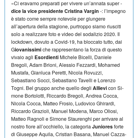
«Ci eravamo preparati per vivere un’annata super -
dice la vice presidente Cri­stina Vargin
-: l’impegno
è stato come sempre notevole per giungere
all’apertura della stagione, purtroppo siamo riusciti
solo a realizzare foto e video del sodalizio 2020. Il
lockdown, dovuto a Covid-19, ha bloccato tutto, dai
G
iovanissimi
che rappresentano la forza di questo
vivaio agli
Esordienti
Michele Bicelli, Daniele
Bregoli, Adam Brioni, Alessio Fezzardi, Mohamed
Mu­stafa, Gianluca Peretti, Nicola Rovuzzi,
Sebastiano Socci, Sebastiano Tavelli e Lorenzo
Togni. Bel gruppo anche quello degli
Allievi
con Si­
mone Bortolotti, Riccardo Bregoli, Andrea Cocca,
Nicola Cocca, Matteo Frosio, Ludovico Ghirardi,
Riccardo Grazioli, Manuel Modena, Marco Oliosi,
Matteo Ragnoli e Simone Staurenghi per arrivare al
nostro fiore all’occhiello, la categoria
Juniores
forte
di Giuseppe Aqui­la, Cristian Basana, Manuel Cazza­