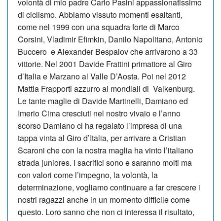
volontà di mio padre Carlo Pasini appassionatissimo
di ciclismo. Abbiamo vissuto momenti esaltanti,
come nel 1999 con una squadra forte di Marco
Corsini, Vladimir Efimkin, Danilo Napolitano, Antonio
Buccero e Alexander Bespalov che arrivarono a 33
vittorie. Nel 2001 Davide Frattini primattore al Giro
d’I­ta­lia e Marzano al Valle D’Aosta. Poi nel 2012
Mattia Frapporti azzurro ai mondiali di Valkenburg.
Le tante maglie di Davide Martinelli, Damiano ed
Imerio Cima cresciuti nel nostro vivaio e l’anno
scorso Damiano ci ha regalato l’impresa di una
tappa vinta al Giro d’Italia, per arrivare a Cristian
Scaroni che con la nostra maglia ha vinto l’italiano
strada juniores. I sacrifici sono e saranno molti ma
con valori come l’impegno, la volontà, la
determinazione, vogliamo continuare a far crescere i
nostri ragazzi anche in un mo­mento difficile come
questo. Loro sanno che non ci interessa il risultato,