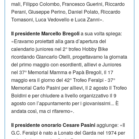
ma­li, Filippo Colombo, Fran­cesco Gue­rini, Riccardo
Perani, Giuseppe Perino, Daniel Polato, Riccardo
Tomasoni, Luca Vedovello e Luca Zanni».
Il presidente Marcello Bregoli
a sua volta spiega:
«Eravamo proiettati alla gara d’apertura del
calendario juniores nel 2° trofeo Hobby Bike
ricordando Giancarlo Otelli, progettavamo la giornata
del primo maggio con esordienti, allievi e Juniores
nel 37° Memorial Mamma e Papà Bregoli, il 17
maggio era il giorno del 42° Trofeo Feralpi - 37°
Memorial Carlo Pasini per allievi, il 2 agosto il Trofeo
Boldini e per chiudere a livello organizzativo il 9
agosto con l’appuntamento per i giovanissimi... È
andata così, ma ci rifaremo».
Il presidente onorario Cesare Pasini
aggiunge: «Il
G.C. Feralpi è nato a Lonato del Garda nel 1974 per