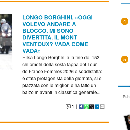
LONGO BORGHINI. «OGGI
4
VOLEVO ANDARE A
BLOCCO, MI SONO
DIVERTITA. IL MONT
VENTOUX? VADA COME
VADA»
Elisa Longo Borghini alla fine dei 153
5
chilometri della sesta tappa del Tour
de France Femmes 2026 è soddisfatta:
è stata protagonista della giornata, si è
piazzata con le migliori e ha fatto un
balzo in avanti in classifica generale....
Rubr
1
|