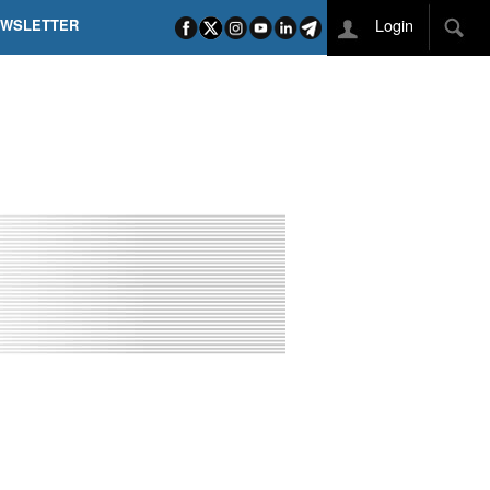
Login
EWSLETTER
 POEL SUI CAMPI ELISI! POGAČAR NELLA STORIA
L TAPPONE DEI TAPPONI
DEJ IN UNA TAPPA PAZZESCA
ETTE INCORONA CARAPAZ
O DI PHILIPSEN SU SCHMID E KOOIJ