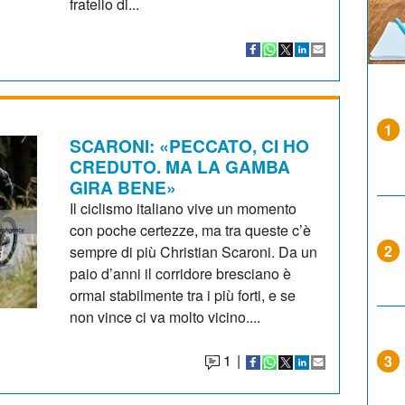
fratello di...
1
SCARONI: «PECCATO, CI HO
CREDUTO. MA LA GAMBA
GIRA BENE»
Il ciclismo italiano vive un momento
con poche certezze, ma tra queste c’è
2
sempre di più Christian Scaroni. Da un
paio d’anni il corridore bresciano è
ormai stabilmente tra i più forti, e se
non vince ci va molto vicino....
1
|
3