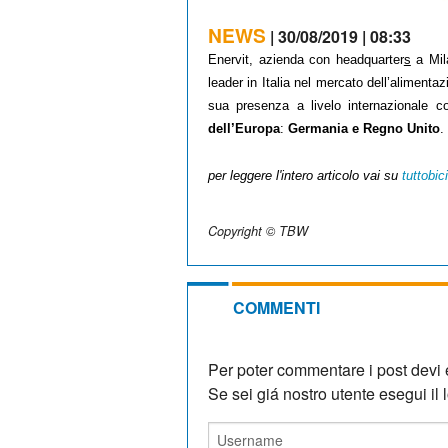
NEWS
| 30/08/2019 | 08:33
Enervit, azienda con headquarter
s
a Mil
leader in Italia nel mercato dell’alimentaz
sua presenza a livel
o internazionale c
dell’Europa
:
Germania e Regno Unito
.
per leggere l'intero articolo vai su
tuttobic
Copyright © TBW
COMMENTI
Per poter commentare i post devi e
Se sei giá nostro utente esegui il lo