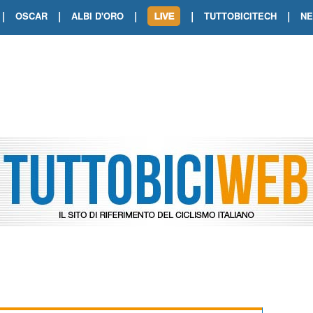
|
|
|
|
|
OSCAR
ALBI D'ORO
TUTTOBICITECH
N
TOUR DE FRANCE. SHOW DI VAN DER
TOUR DE FRANCE. CARAPAZ FIRMA I
TOUR DE FRANCE. POKERISSIMO TA
TOUR DE FRANCE. ORCIERES-MERL
TOUR DE FRANCE. A VOIRON TRIONF