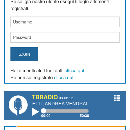
Se sei giá nostro utente esegui il login altrimenti
registrati.
LOGIN
Hai dimenticato i tuoi dati,
clicca qui
.
Se non sei registrato
clicca qui
.
TBRADIO
03-08-26
 GIANETTI, ANDREA VENDRAME, FILIPPO FIORELLI
00:00
50:38