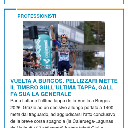
PROFESSIONISTI
VUELTA A BURGOS. PELLIZZARI METTE
IL TIMBRO SULL'ULTIMA TAPPA, GALL
FA SUA LA GENERALE
Parla italiano l'ultima tappa della Vuelta a Burgos
2026. Grazie ad un decisivo allungo portato a 1400
metri dal traguardo, ad aggiudicarsi l'atto conclusivo
della breve corsa spagnola (la Caleruega-Lagunas
de Neila di 137 chilometri) è stato infatti Giulio