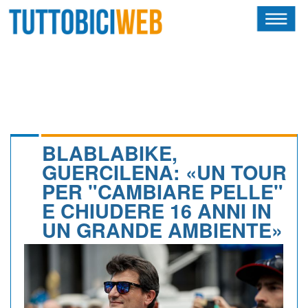
HOME
RIVISTA
SQUADRE
ATLETI
BLABLABIKE,
GUERCILENA: «UN TOUR
CALENDARIO
PER "CAMBIARE PELLE"
E CHIUDERE 16 ANNI IN
OSCAR
UN GRANDE AMBIENTE»
ALBI D'ORO
NEWSLETTER