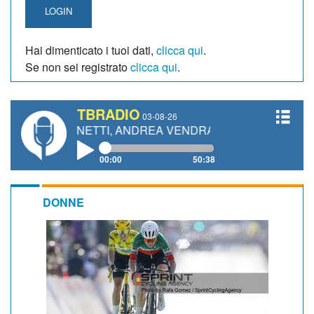
LOGIN
Hai dimenticato i tuoi dati,
clicca qui
.
Se non sei registrato
clicca qui
.
TBRADIO
03-08-26
 GIANETTI, ANDREA VENDRAME, FILIPPO FIORELLI
00:00
50:38
DONNE