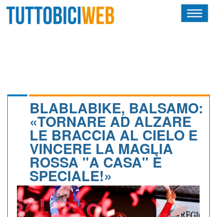
HOME
RIVISTA
SQUADRE
ATLETI
BLABLABIKE, BALSAMO:
«TORNARE AD ALZARE
CALENDARIO
LE BRACCIA AL CIELO E
VINCERE LA MAGLIA
OSCAR
ROSSA "A CASA" È
ALBI D'ORO
SPECIALE!»
NEWSLETTER