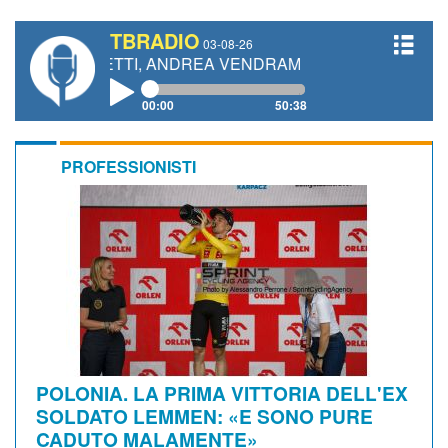
TBRADIO
03-08-26
IANETTI, ANDREA VENDRAME, FILIPPO FIORELLI
00:00
50:38
PROFESSIONISTI
POLONIA. LA PRIMA VITTORIA DELL'EX
SOLDATO LEMMEN: «E SONO PURE
CADUTO MALAMENTE»