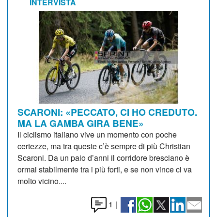
INTERVISTA
SCARONI: «PECCATO, CI HO CREDUTO.
MA LA GAMBA GIRA BENE»
Il ciclismo italiano vive un momento con poche
certezze, ma tra queste c’è sempre di più Christian
Scaroni. Da un paio d’anni il corridore bresciano è
ormai stabilmente tra i più forti, e se non vince ci va
molto vicino....
1
|