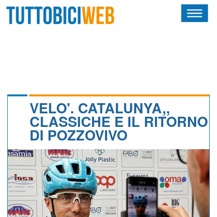
HOME
RIVISTA
SQUADRE
ATLETI
VELO'. CATALUNYA,,
CLASSICHE E IL RITORNO
CALENDARIO
DI POZZOVIVO
OSCAR
ALBI D'ORO
NEWSLETTER