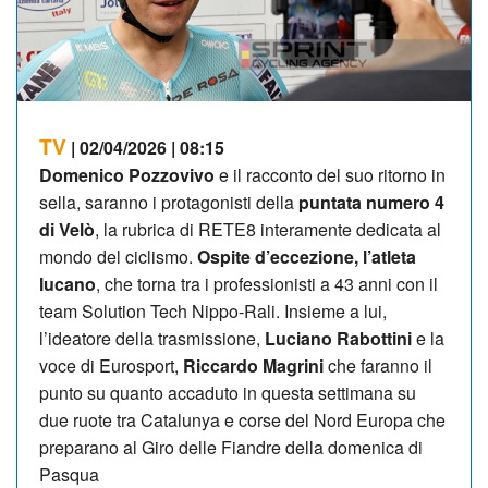
TV
| 02/04/2026 | 08:15
Domenico Pozzovivo
e il racconto del suo ritorno in
sella, saranno i protagonisti della
puntata numero 4
di Velò
, la rubrica di RETE8 interamente dedicata al
mondo del ciclismo.
Ospite d’eccezione, l’atleta
lucano
, che torna tra i professionisti a 43 anni con il
team Solution Tech Nippo-Rali. Insieme a lui,
l’ideatore della trasmissione,
Luciano Rabottini
e la
voce di Eurosport,
Riccardo Magrini
che faranno il
punto su quanto accaduto in questa settimana su
due ruote tra Catalunya e corse del Nord Europa che
preparano al Giro delle Fiandre della domenica di
Pasqua