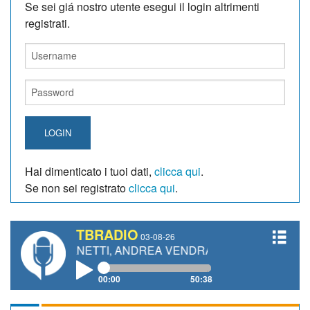
Se sei giá nostro utente esegui il login altrimenti
registrati.
LOGIN
Hai dimenticato i tuoi dati,
clicca qui
.
Se non sei registrato
clicca qui
.
TBRADIO
03-08-26
 GIANETTI, ANDREA VENDRAME, FILIPPO FIORELLI
00:00
50:38