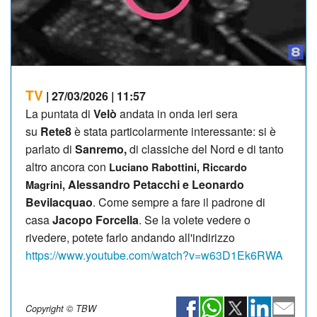
TV
| 27/03/2026 | 11:57
La puntata di
Velò
andata in onda ieri sera
su
Rete8
è stata particolarmente interessante: si è
parlato di
Sanremo,
di classiche del Nord e di tanto
altro ancora con
Luciano Rabottini, Riccardo
Alessandro Petacchi e
Leonardo
Magrini,
Bevilacqua
o
.
Come sempre a fare il padrone di
casa
Jacopo Forcella
. Se la volete vedere o
rivedere, potete farlo andando all'indirizzo
https://www.youtube.com/watch?v=w63D1Ek6RWA
Copyright © TBW