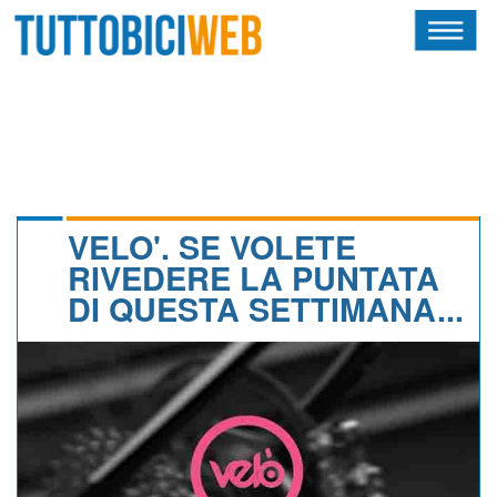
HOME
RIVISTA
SQUADRE
ATLETI
VELO'. SE VOLETE
RIVEDERE LA PUNTATA
CALENDARIO
DI QUESTA SETTIMANA...
OSCAR
ALBI D'ORO
NEWSLETTER