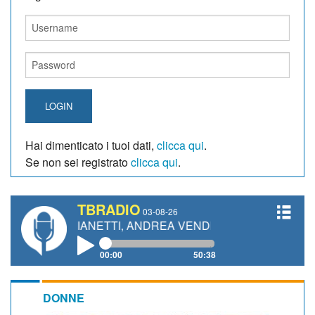
LOGIN
Hai dimenticato i tuoi dati,
clicca qui
.
Se non sei registrato
clicca qui
.
TBRADIO
03-08-26
URO GIANETTI, ANDREA VENDRAME, FILIPPO FIORELLI
00:00
50:38
DONNE