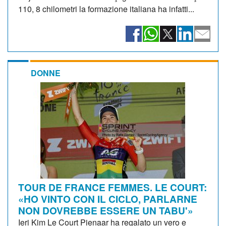
110, 8 chilometri la formazione italiana ha infatti...
DONNE
TOUR DE FRANCE FEMMES. LE COURT:
«HO VINTO CON IL CICLO, PARLARNE
NON DOVREBBE ESSERE UN TABU'»
Ieri Kim Le Court Pienaar ha regalato un vero e