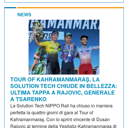
NEWS
TOUR OF KAHRAMANMARAŞ, LA
SOLUTION TECH CHIUDE IN BELLEZZA:
ULTIMA TAPPA A RAJOVIC, GENERALE
A TSARENKO
La Solution Tech NIPPO Rali ha chiuso in maniera
perfetta la quattro giorni di gara al Tour of
Kahramanmaraş. Con lo sprint vincente di Dusan
Rajovic al termine della Yeşilgöz-Kahramanmaraş di