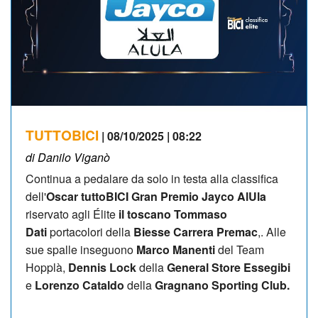
TUTTOBICI
| 08/10/2025 | 08:22
di Danilo Viganò
Continua a pedalare da solo in testa alla classifica
dell'
Oscar tuttoBICI Gran Premio Jayco AlUla
riservato agli Élite
il toscano
Tommaso
Dati
portacolori della
Biesse Carrera Premac
,. Alle
sue spalle inseguono
Marco Manenti
del Team
Hopplà,
Dennis Lock
della
General Store Essegibi
e
Lorenzo Cataldo
della
Gragnano Sporting Club.