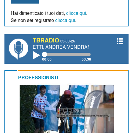
Hai dimenticato i tuoi dati,
clicca qui
.
Se non sei registrato
clicca qui
.
TBRADIO
03-08-26
GIANETTI, ANDREA VENDRAME, FILIPPO FIORELLI
00:00
50:38
PROFESSIONISTI