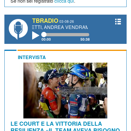
Se non sei registrato
clicca qui
.
TBRADIO
03-08-26
GIANETTI, ANDREA VENDRAME, FILIPPO FIORELLI
00:00
50:38
INTERVISTA
LE COURT E LA VITTORIA DELLA
RESILIENZA «IL TEAM AVEVA BISOGNO