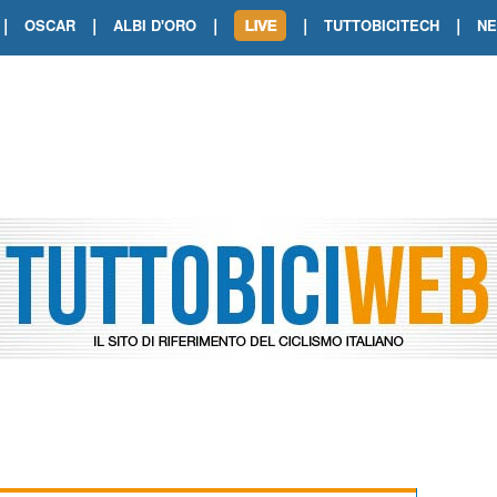
|
|
|
|
|
OSCAR
ALBI D'ORO
TUTTOBICITECH
N
TOUR DE FRANCE. SHOW DI VAN DER
TOUR DE FRANCE. CARAPAZ FIRMA I
TOUR DE FRANCE. POKERISSIMO TA
TOUR DE FRANCE. ORCIERES-MERL
TOUR DE FRANCE. A VOIRON TRIONF