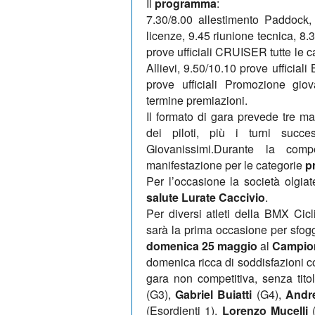
Il
programma
:
7.30/8.00 allestimento Paddock,
licenze, 9.45 riunione tecnica, 8.
prove ufficiali CRUISER tutte le c
Allievi, 9.50/10.10 prove ufficial
prove ufficiali Promozione giov
termine premiazioni.
Il formato di gara prevede tre m
dei piloti, più i turni succe
Giovanissimi.Durante la com
manifestazione per le categorie
p
Per l’occasione la società olgiat
salute Lurate Caccivio
.
Per diversi atleti della BMX Cic
sarà la prima occasione per sfog
domenica 25 maggio
al
Campion
domenica ricca di soddisfazioni c
gara non competitiva, senza tito
(G3),
Gabriel Buiatti
(G4),
Andr
(Esordienti 1),
Lorenzo Mucelli
(