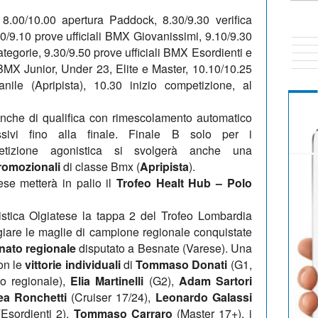
 8.00/10.00 apertura Paddock, 8.30/9.30 verifica
30/9.10 prove ufficiali BMX Giovanissimi, 9.10/9.30
ategorie, 9.30/9.50 prove ufficiali BMX Esordienti e
i BMX Junior, Under 23, Elite e Master, 10.10/10.25
anile (Apripista), 10.30 inizio competizione, al
anche di qualifica con rimescolamento automatico
ssivi fino alla finale. Finale B solo per i
petizione agonistica si svolgerà anche una
romozionali
di classe Bmx (
Apripista
).
ese metterà in palio il
Trofeo Healt Hub – Polo
listica Olgiatese la tappa 2 del Trofeo Lombardia
giare le maglie di campione regionale conquistate
ato regionale
disputato a Besnate (Varese). Una
on le
vittorie individuali
di
Tommaso Donati
(G1,
lo regionale),
Elia Martinelli
(G2),
Adam Sartori
ea Ronchetti
(Cruiser 17/24),
Leonardo Galassi
Esordienti 2),
Tommaso Carraro
(Master 17+), i