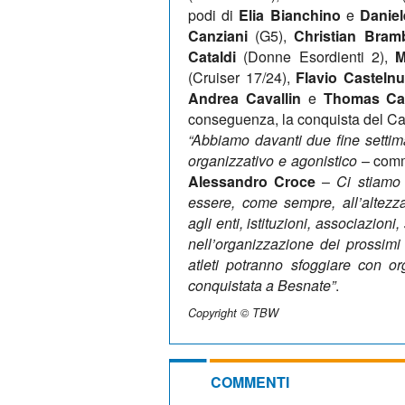
podi di
Elia Bianchino
e
Daniel
Canziani
(G5),
Christian Bramb
Cataldi
(Donne Esordienti 2),
M
(Cruiser 17/24),
Flavio Casteln
Andrea Cavallin
e
Thomas Ca
conseguenza, la conquista del Ca
“Abbiamo davanti due fine settima
organizzativo e agonistico
– comme
Alessandro Croce
–
Ci stiamo 
essere, come sempre, all’altezz
agli enti, istituzioni, associazioni,
nell’organizzazione dei prossimi
atleti potranno sfoggiare con o
conquistata a Besnate”
.
Copyright © TBW
COMMENTI