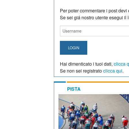
Per poter commentare i post devi e
Se sei giá nostro utente esegui il lo
LOGIN
Hai dimenticato i tuoi dati,
clicca 
Se non sei registrato
clicca qui
.
PISTA