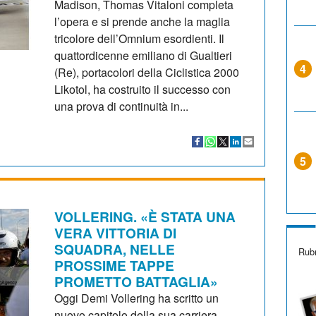
Madison, Thomas Vitaloni completa
l’opera e si prende anche la maglia
tricolore dell’Omnium esordienti. Il
quattordicenne emiliano di Gualtieri
4
(Re), portacolori della Ciclistica 2000
Likotol, ha costruito il successo con
una prova di continuità in...
5
VOLLERING. «È STATA UNA
VERA VITTORIA DI
SQUADRA, NELLE
Rubr
PROSSIME TAPPE
PROMETTO BATTAGLIA»
Oggi Demi Vollering ha scritto un
nuovo capitolo della sua carriera