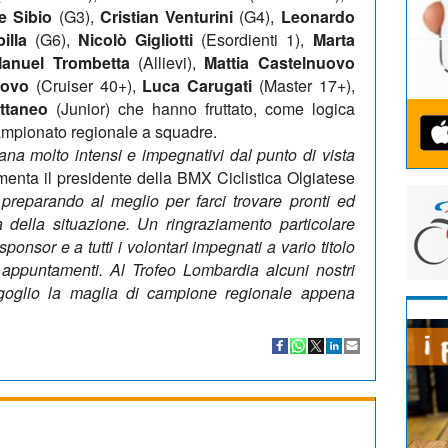
e Sibio
(G3),
Cristian Venturini
(G4),
Leonardo
illa
(G6),
Nicolò Gigliotti
(Esordienti 1),
Marta
anuel Trombetta
(Allievi),
Mattia Castelnuovo
uovo
(Cruiser 40+),
Luca Carugati
(Master 17+),
ttaneo
(Junior) che hanno fruttato, come logica
mpionato regionale a squadre.
na molto intensi e impegnativi dal punto di vista
nta il presidente della BMX Ciclistica Olgiatese
preparando al meglio per farci trovare pronti ed
a della situazione. Un ringraziamento
particolare
 sponsor e a tutti i volontari impegnati a vario titolo
 appuntamenti. Al Trofeo Lombardia alcuni nostri
rgoglio la maglia di campione regionale appena