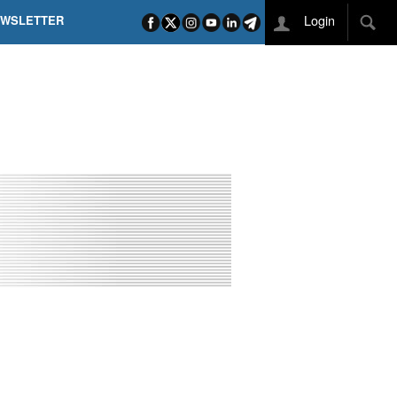
Login
EWSLETTER
 POEL SUI CAMPI ELISI! POGAČAR NELLA STORIA
L TAPPONE DEI TAPPONI
DEJ IN UNA TAPPA PAZZESCA
ETTE INCORONA CARAPAZ
O DI PHILIPSEN SU SCHMID E KOOIJ