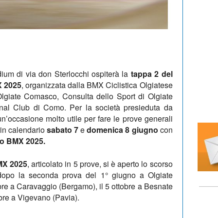
ium di via don Sterlocchi ospiterà la
tappa 2 del
X 2025
, organizzata dalla BMX Ciclistica Olgiatese
Olgiate Comasco, Consulta dello Sport di Olgiate
nal Club di Como. Per la società presieduta da
 un’occasione molto utile per fare le prove generali
 in calendario
sabato 7
e
domenica 8 giugno
con
ano BMX 2025.
MX 2025
, articolato in 5 prove, si è aperto lo scorso
dopo la seconda prova del 1° giugno a Olgiate
re a Caravaggio (Bergamo), il 5 ottobre a Besnate
obre a Vigevano (Pavia).