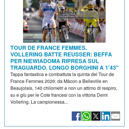
TOUR DE FRANCE FEMMES.
VOLLERING BATTE REUSSER: BEFFA
PER NIEWIADOMA RIPRESA SUL
TRAGUARDO. LONGO BORGHINI A 1'43"
Tappa fantastica e combattuta la quinta del Tour de
France Femmes 2026: da Mâcon a Belleville en
Beaujolais, 140 chilometri e non un attimo di respiro,
su e giù per le Cote francesi con la vittoria Demi
Vollering. La campionessa...