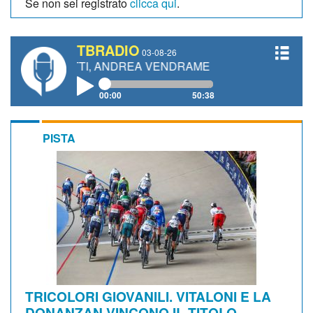
Se non sei registrato
clicca qui
.
TBRADIO
03-08-26
NETTI, ANDREA VENDRAME, FILIPPO FIORELLI
00:00
50:38
PISTA
TRICOLORI GIOVANILI. VITALONI E LA
DONANZAN VINCONO IL TITOLO