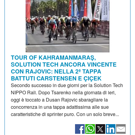
TOUR OF KAHRAMANMARAŞ,
SOLUTION TECH ANCORA VINCENTE
CON RAJOVIC: NELLA 2ª TAPPA
BATTUTI CARSTENSEN E ÇIÇEK
Secondo successo in due giorni per la Solution Tech
NIPPO Rali. Dopo Tsarenko nella giornata di ieri,
oggi è toccato a Dusan Rajovic sbaragliare la
concorrenza in una tappa adattissima alle sue
caratteristiche di sprinter puro. Con un solo breve...