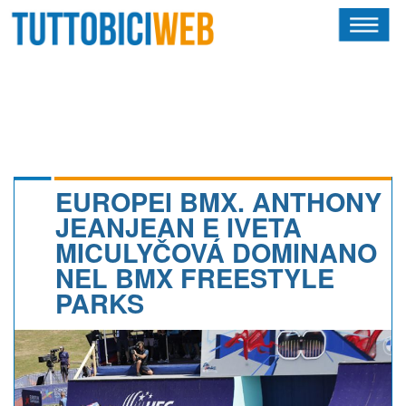
HOME
RIVISTA
SQUADRE
ATLETI
EUROPEI BMX. ANTHONY
JEANJEAN E IVETA
CALENDARIO
MICULYČOVÁ DOMINANO
NEL BMX FREESTYLE
OSCAR
PARKS
ALBI D'ORO
NEWSLETTER