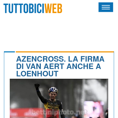
HOME
RIVISTA
SQUADRE
ATLETI
AZENCROSS. LA FIRMA
DI VAN AERT ANCHE A
CALENDARIO
LOENHOUT
OSCAR
ALBI D'ORO
NEWSLETTER