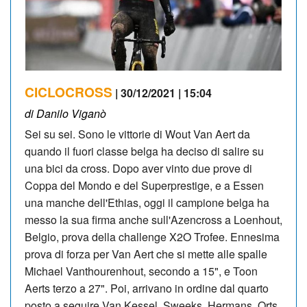
CICLOCROSS
| 30/12/2021 | 15:04
di Danilo Viganò
Sei su sei. Sono le vittorie di Wout Van Aert da
quando il fuori classe belga ha deciso di salire su
una bici da cross. Dopo aver vinto due prove di
Coppa del Mondo e del Superprestige, e a Essen
una manche dell'Ethias, oggi il campione belga ha
messo la sua firma anche sull'Azencross a Loenhout,
Belgio, prova della challenge X2O Trofee. Ennesima
prova di forza per Van Aert che si mette alle spalle
Michael Vanthourenhout, secondo a 15", e Toon
Aerts terzo a 27". Poi, arrivano in ordine dal quarto
posto a seguire Van Kessel, Sweeks, Hermans, Orts