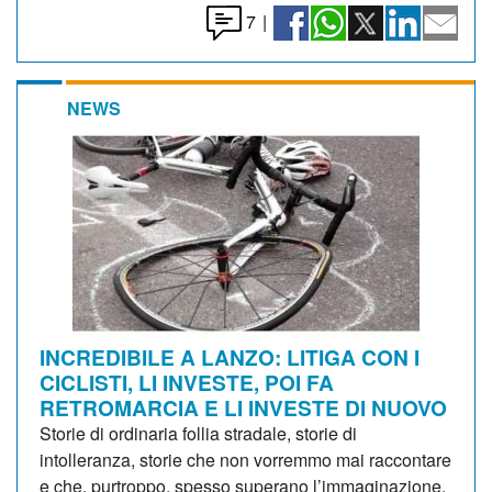
7
|
NEWS
INCREDIBILE A LANZO: LITIGA CON I
CICLISTI, LI INVESTE, POI FA
RETROMARCIA E LI INVESTE DI NUOVO
Storie di ordinaria follia stradale, storie di
intolleranza, storie che non vorremmo mai raccontare
e che, purtroppo, spesso superano l’immaginazione.