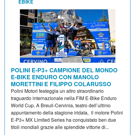
EBIKE
POLINI E-P3+ CAMPIONE DEL MONDO
E-BIKE ENDURO CON MANOLO
MORETTINI E FILIPPO COLARUSSO
Polini Motori festeggia un altro straordinario
traguardo internazionale nella FIM E-Bike Enduro
World Cup. A Breuil-Cervinia, teatro dell’ultimo
appuntamento della stagione iridata, il motore Polini
E-P3+ MX Limited Series ha conquistato ben due
titoli mondiali grazie alle splendide vittorie di...