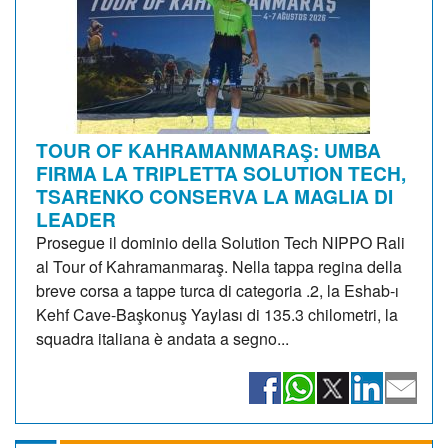
TOUR OF KAHRAMANMARAŞ: UMBA
FIRMA LA TRIPLETTA SOLUTION TECH,
TSARENKO CONSERVA LA MAGLIA DI
LEADER
Prosegue il dominio della Solution Tech NIPPO Rali
al Tour of Kahramanmaraş. Nella tappa regina della
breve corsa a tappe turca di categoria .2, la Eshab-ı
Kehf Cave-Başkonuş Yaylası di 135.3 chilometri, la
squadra italiana è andata a segno...