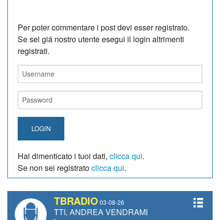
Per poter commentare i post devi esser registrato.
Se sei giá nostro utente esegui il login altrimenti
registrati.
LOGIN
Hai dimenticato i tuoi dati,
clicca qui
.
Se non sei registrato
clicca qui
.
TBRADIO
03-08-26
IANETTI, ANDREA VENDRAME, FILIPPO FIORELLI