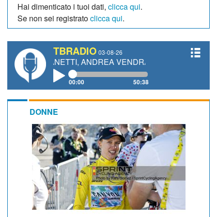
Hai dimenticato i tuoi dati,
clicca qui
.
Se non sei registrato
clicca qui
.
TBRADIO
03-08-26
O GIANETTI, ANDREA VENDRAME, FILIPPO FIORELLI
00:00
50:38
DONNE