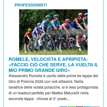
PROFESSIONISTI
ROMELE, VELOCISTA E APRIPISTA:
«FACCIO CIÒ CHE SERVE. LA VUELTA IL
MIO PRIMO GRANDE GIRO»
Alessandro Romele è uscito dalle prime tre tappe del
Giro di Polonia 2026 con voti altissimi. Nella
lavatrice delle volata polacche, si è reso protagonista
di un leadout perfetto per Matteo Malucelli nella
seconda tappa - chiusa al 3° posto...