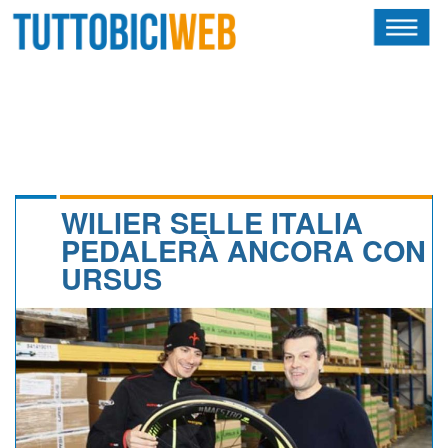
HOME
RIVISTA
SQUADRE
ATLETI
WILIER SELLE ITALIA
PEDALERÀ ANCORA CON
CALENDARIO
URSUS
OSCAR
ALBI D'ORO
NEWSLETTER