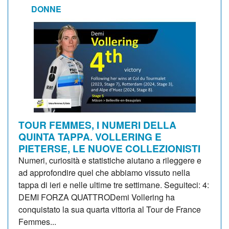
DONNE
TOUR FEMMES, I NUMERI DELLA
QUINTA TAPPA. VOLLERING E
PIETERSE, LE NUOVE COLLEZIONISTI
Numeri, curiosità e statistiche aiutano a rileggere e
ad approfondire quel che abbiamo vissuto nella
tappa di ieri e nelle ultime tre settimane. Seguiteci: 4:
DEMI FORZA QUATTRODemi Vollering ha
conquistato la sua quarta vittoria al Tour de France
Femmes...