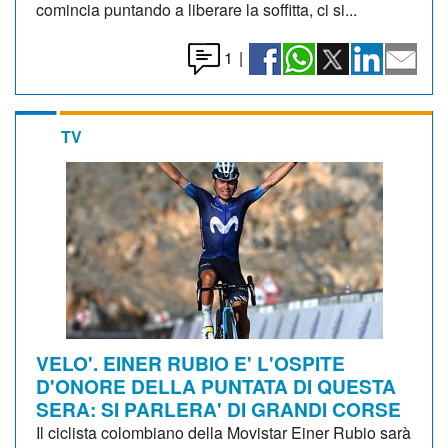
comincia puntando a liberare la soffitta, ci si...
1
|
TV
VELO'. EINER RUBIO E' L'OSPITE
D'ONORE DELLA PUNTATA DI QUESTA
SERA: SI PARLERA' DI GRANDI CORSE
Il ciclista colombiano della Movistar Einer Rubio sarà