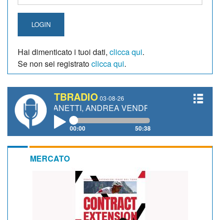
LOGIN
Hai dimenticato i tuoi dati,
clicca qui
.
Se non sei registrato
clicca qui
.
TBRADIO
03-08-26
RO GIANETTI, ANDREA VENDRAME, FILIPPO FIORELLI
00:00
50:38
MERCATO