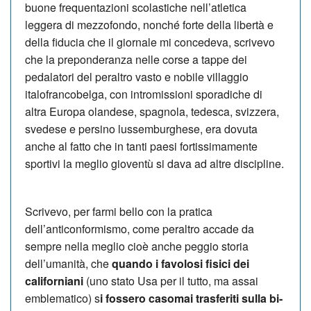
buone frequentazioni scolastiche nell’atletica
leggera di mezzofondo, nonché forte della libertà e
della fiducia che il giornale mi concedeva, scrivevo
che la pre­ponderanza nelle corse a tappe dei
pedalatori del peraltro vasto e nobile villaggio
italofrancobelga, con intromissioni sporadiche di
altra Eu­ropa olandese, spagnola, tedesca, svizzera,
svedese e persino lussemburghese, era dovuta
anche al fatto che in tanti pae­si fortissimamente
sportivi la meglio gioventù si dava ad al­tre discipline.
Scrivevo, per farmi bello con la pratica
dell’anticonformismo, come peraltro accade da
sempre nel­la meglio cioè anche peggio storia
dell’umanità, che
quando i favolosi fisici dei
californiani
(uno stato Usa per il tut­to, ma assai
emblematico) s
i fossero casomai trasferiti sulla bi­