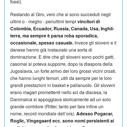
fossi).
Restando al Giro, vero che si sono succeduti negli
ultimi o - meglio - penultimi tempi
vincitori di
Colombia, Ecuador, Russia, Canada, Usa, Inghil­
ter­ra, ma sempre è parsa roba sporadica,
occasionale, spesso casuale.
Invece gli sloveni e il
danese hanno già instaurato una sorta di
dominazione. E dire che gli sloveni sono pochi gatti,
casomai si poteva supporre, dopo la diaspora della
Jugoslavia, un forte arrivo dei loro grossi vicini croati,
che hanno lunghi femori, utili da sempre per le loro
grandi prestazioni in basket e pallanuoto. Gli sloveni
erano magari promettenti nello sci da discesa, la
Danimarca si appoggiava storicamente ad un solo
grande corridore (Ritter, tanto per fare infine un
nome, record mondiale dell’ora).
Adesso Pogacar,
Roglic, Vingegaard ecc. sono nomi persistenti ai