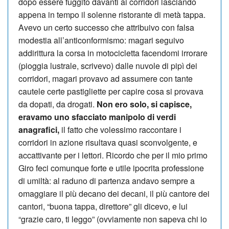
dopo essere fuggito davanti ai corridori lasciando
appena in tempo il solenne ristorante di metà tap­pa.
Avevo un certo successo che at­tribuivo con falsa
modestia all’anticonformismo: ma­gari seguivo
addirittura la cor­sa in motocicletta facendomi irrorare
(pioggia lustrale, scrivevo) dalle nuvole di pipì dei
corridori, magari provavo ad assumere con tante
cautele certe pastigliette per capire cosa si provava
da dopati, da drogati.
Non ero solo, si capisce,
eravamo uno sfacciato manipolo di verdi
anagrafici,
il fatto che volessimo raccontare i
corridori in azione risultava quasi sconvolgente, e
accattivante per i lettori. Ricordo che per il mio primo
Giro feci comunque forte e utile ipocrita professione
di umiltà: al raduno di partenza andavo sempre a
omaggiare il più de­cano dei decani, il più cantore dei
cantori, “buona tappa, direttore” gli dicevo, e lui
“grazie caro, ti leggo” (ovviamente non sapeva chi io