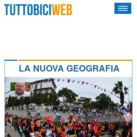
HOME
RIVISTA
SQUADRE
ATLETI
LA NUOVA GEOGRAFIA
CALENDARIO
OSCAR
ALBI D'ORO
NEWSLETTER