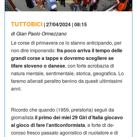
TUTTOBICI
| 27/04/2024 | 08:15
di Gian Paolo Ormezzano
Le corse di primavera ce lo stanno anticipando, per
non dire imponendo:
fra poco arriva il tem­po delle
grandi corse a tappe e dovremo scegliere se
tifare sloveno o danese
, con forte acrobazia di
natura mentale, sentimentale, storica, geografica. Lo
faremo allenati peraltro benino da questi ultimissimi
anni.
Ricordo che quando (1959, preistoria) se­guii da
giornalista
il pri­mo dei miei 29 Giri d’I­ta­lia giocavo
al gioco di fare l’anticonformista
, e forte di de­
coroso fresco passato agonistico di nuotatore e di