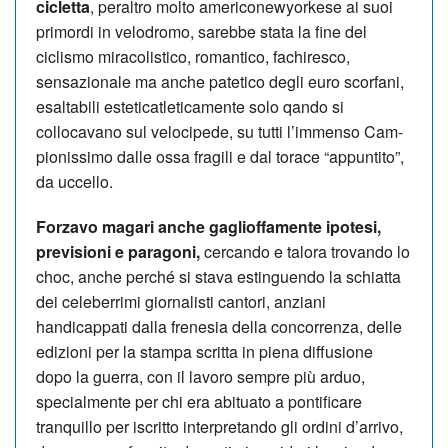
cicletta
, peraltro molto americonewyorkese ai suoi
primordi in velodromo, sarebbe stata la fine del
ciclismo miracolistico, romantico, fachiresco,
sensazionale ma anche pa­tetico degli euro scorfani,
esaltabili esteticatleticamente solo qando si
collocavano sul velocipede, su tutti l’immenso Cam­
pionissimo dalle ossa fragili e dal torace “appuntito”,
da uccello.
Forzavo magari anche gaglioffamente ipotesi,
previsioni e paragoni,
cercando e talora trovando lo
choc, anche perché si stava estinguendo la schiatta
dei celeberrimi giornalisti cantori, anziani
handicappati dal­la frenesia della concorrenza, delle
edizioni per la stampa scritta in piena diffusione
dopo la guerra, con il lavoro sempre più arduo,
specialmente per chi era abituato a pontificare
tranquillo per iscritto interpretando gli ordini d’arrivo,